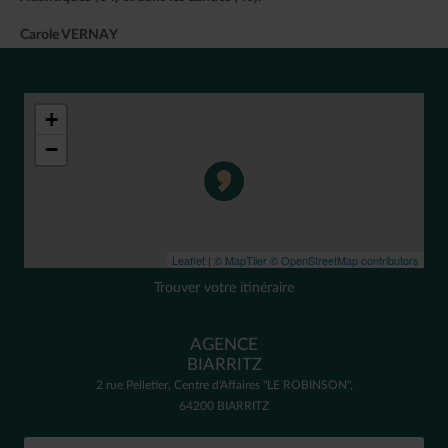
Carole VERNAY
+
−
Leaflet
|
© MapTiler
© OpenStreetMap contributors
Trouver votre itinéraire
AGENCE
BIARRITZ
2 rue Pelletier, Centre d'Affaires "LE ROBINSON",
64200 BIARRITZ