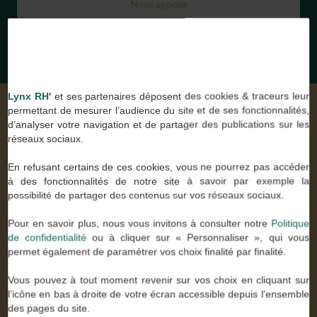
Nous appeler
Nous contacter par mail
Lynx RH'
et ses partenaires déposent des cookies & traceurs leur
permettant de mesurer l’audience du site et de ses fonctionnalités,
NOS DERNIÈRES ANNONCES
d’analyser votre navigation et de partager des publications sur les
réseaux sociaux.
Vous recherchez un emploi ?
En refusant certains de ces cookies, vous ne pourrez pas accéder
à des fonctionnalités de notre site à savoir par exemple la
DESSINATEUR DU BTP H/F
possibilité de partager des contenus sur vos réseaux sociaux.
CDI - 06/08/2026
Pour en savoir plus, nous vous invitons à consulter notre
Politique
COLLABORATEUR COMPTABLE H/F
de confidentialité
ou à cliquer sur « Personnaliser », qui vous
CDI - 05/08/2026
permet également de paramétrer vos choix finalité par finalité.
CHEF FOREUR GÉOTECHNIQUE H/F
CDI - 05/08/2026
Vous pouvez à tout moment revenir sur vos choix en cliquant sur
l’icône en bas à droite de votre écran accessible depuis l’ensemble
DESSINATEUR / PROJETEUR ÉLECTRICITÉ – POSTES
des pages du site.
SOURCES / BRIPS (H/F)