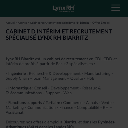
Accueil
>
Agence
>
Cabinet recrutement spécialisé Lynx RH Biarritz – Offres Emploi
TROUVER UN EMPLOI
TROUVER UN EMPLOI
CHOISIR LYNX RH
NOS AGENCES
CABINET D'INTÉRIM ET RECRUTEMENT
SPÉCIALISÉ LYNX RH BIARRITZ
CHOISIR LYNX RH
Notre processus de recrutement
Trouvez votre cabinet Lynx RH
Toutes nos offres d’emploi
OÙ NOUS TROUVER ?
Tous les cabinets Lynx RH
Offres d’emploi en CDI
Nos valeurs
ESPACE CANDIDAT
RETOUR
Offres d’emploi en CDD
La synergie d’un groupe
Lynx RH Biarritz
est un
cabinet de recrutement
en CDI, CDD et
intérim de profils à partir de Bac +2 spécialisés en :
RECRUTEURS
Offres d’emploi en intérim
L’intérim avec Lynx RH
-
Ingénierie :
Recherche & Développement - Manufacturing -
RETOUR
Candidature spontanée
Supply Chain – Lean Management – Qualité - HSE
Devenez franchisé
-
Informatique :
Conseil - Développement - Réseaux &
Télécommunications - Support - Web
RETOUR
-
Fonctions supports / Tertiaire :
Commerce - Achats - Vente -
Marketing - Communication - Finance - Comptabilité - RH –
Assistanat
Découvrez nos offres d'emploi à
Biarritz
, et dans les
Pyrénées-
Atlantiques
(
64) et dans les Landes (40).