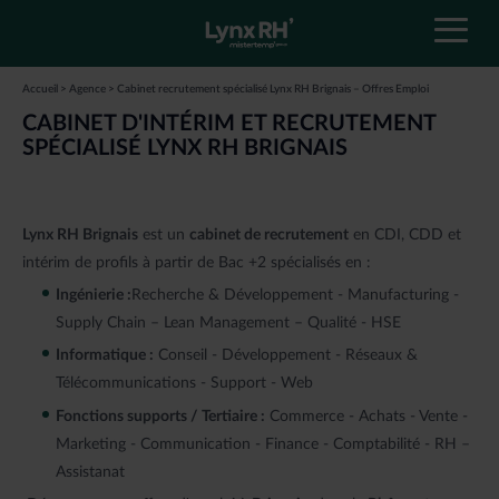
Accueil
>
Agence
>
Cabinet recrutement spécialisé Lynx RH Brignais – Offres Emploi
TROUVER UN EMPLOI
TROUVER UN EMPLOI
CHOISIR LYNX RH
NOS AGENCES
CABINET D'INTÉRIM ET RECRUTEMENT
SPÉCIALISÉ LYNX RH BRIGNAIS
CHOISIR LYNX RH
Notre processus de recrutement
Trouvez votre cabinet Lynx RH
Toutes nos offres d’emploi
OÙ NOUS TROUVER ?
Tous les cabinets Lynx RH
Offres d’emploi en CDI
Nos valeurs
ESPACE CANDIDAT
RETOUR
Offres d’emploi en CDD
La synergie d’un groupe
Lynx RH Brignais
est un
cabinet de recrutement
en CDI, CDD et
RECRUTEURS
Offres d’emploi en intérim
L’intérim avec Lynx RH
intérim de profils à partir de Bac +2 spécialisés en :
RETOUR
Ingénierie :
Recherche & Développement - Manufacturing -
Candidature spontanée
Supply Chain – Lean Management – Qualité - HSE
Devenez franchisé
Informatique :
Conseil - Développement - Réseaux &
RETOUR
Télécommunications - Support - Web
Fonctions supports / Tertiaire :
Commerce - Achats - Vente -
Marketing - Communication - Finance - Comptabilité - RH –
Assistanat