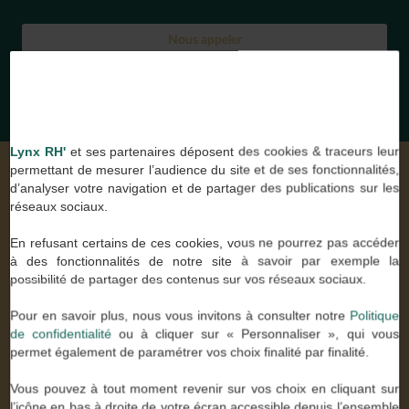
Nous appeler
Nous contacter par mail
Lynx RH'
et ses partenaires déposent des cookies & traceurs leur
permettant de mesurer l’audience du site et de ses fonctionnalités,
d’analyser votre navigation et de partager des publications sur les
NOS DERNIÈRES ANNONCES
réseaux sociaux.
Vous recherchez un emploi ?
En refusant certains de ces cookies, vous ne pourrez pas accéder
à des fonctionnalités de notre site à savoir par exemple la
possibilité de partager des contenus sur vos réseaux sociaux.
TECHNICIEN DE MAINTENANCE SPÉCIALISÉ H/F
CDI - 31/07/2026
Pour en savoir plus, nous vous invitons à consulter notre
Politique
CHARGÉ D’AFFAIRES CVC / GÉNIE CLIMATIQUE H/F
de confidentialité
ou à cliquer sur « Personnaliser », qui vous
CDI - 31/07/2026
permet également de paramétrer vos choix finalité par finalité.
CHARGÉ D'AFFAIRES EN INDUSTRIE H/F _
Vous pouvez à tout moment revenir sur vos choix en cliquant sur
MÉCANIQUE DE PRÉCISION
l’icône en bas à droite de votre écran accessible depuis l’ensemble