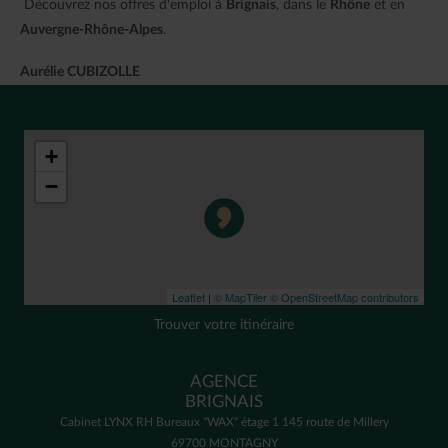
Découvrez nos offres d'emploi à
Brignais
, dans le
Rhône
et en
Auvergne-Rhône-Alpes
.
Aurélie CUBIZOLLE
+
−
Leaflet
|
© MapTiler
© OpenStreetMap contributors
Trouver votre itinéraire
AGENCE
BRIGNAIS
Cabinet LYNX RH Bureaux "WAX" étage 1 145 route de Millery
69700 MONTAGNY