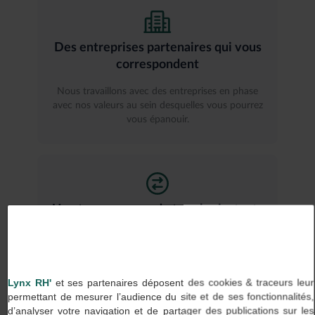
Des entreprises partenaires qui vous
correspondent
Nous travaillons avec des entreprises en phase
avec nos valeurs au sein desquelles vous pourrez
vous épanouir.
Une transparence de tous les instants
Chez Lynx RH, on dit ce que l’on fait et on fait ce
que l’on dit, aussi bien avec nos clients qu’avec
nos talents.
Lynx RH'
et ses partenaires déposent des cookies & traceurs leur
permettant de mesurer l’audience du site et de ses fonctionnalités,
d’analyser votre navigation et de partager des publications sur les