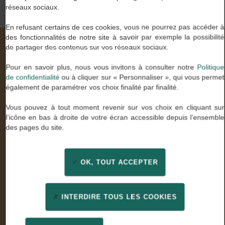
réseaux sociaux.
En refusant certains de ces cookies, vous ne pourrez pas accéder à
des fonctionnalités de notre site à savoir par exemple la possibilité
de partager des contenus sur vos réseaux sociaux.
Nos valeurs à travers vos mots
Pour en savoir plus, nous vous invitons à consulter notre
Politique
de confidentialité
ou à cliquer sur « Personnaliser », qui vous permet
également de paramétrer vos choix finalité par finalité.
Stella U.
Vous pouvez à tout moment revenir sur vos choix en cliquant sur
Comptable général
l’icône en bas à droite de votre écran accessible depuis l’ensemble
des pages du site.
« Enfin des consultants experts de mon métier qui ont
su être à l’écoute. Un grand merci pour leur
professionnalisme et leur confiance »
OK, TOUT ACCEPTER
INTERDIRE TOUS LES COOKIES