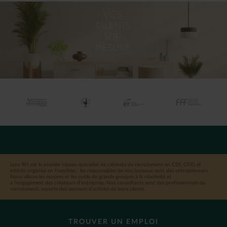
Lynx RH est le premier réseau spécialisé de cabinets de recrutement en CDI, CDD et
intérim organisé en franchise : les responsables de nos bureaux sont des entrepreneurs.
Nous allions les moyens et les outils de grands groupes à la réactivité et
à l’engagement des créateurs d’entreprise. Nos consultants sont des professionnels du
recrutement, experts des secteurs d’activité de leurs clients.
TROUVER UN EMPLOI