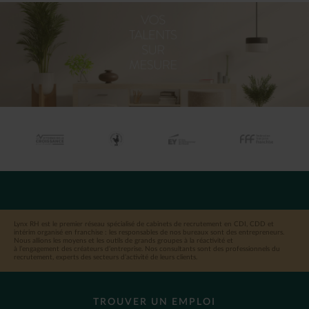
Lynx RH est le premier réseau spécialisé de cabinets de recrutement en CDI, CDD et
intérim organisé en franchise : les responsables de nos bureaux sont des entrepreneurs.
Nous allions les moyens et les outils de grands groupes à la réactivité et
à l’engagement des créateurs d’entreprise. Nos consultants sont des professionnels du
recrutement, experts des secteurs d’activité de leurs clients.
TROUVER UN EMPLOI