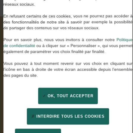
réseaux sociaux.
En refusant certains de ces cookies, vous ne pourrez pas accéder à
des fonctionnalités de notre site à savoir par exemple la possibilité
de partager des contenus sur vos réseaux sociaux.
Nos valeurs à travers vos mots
Pour en savoir plus, nous vous invitons à consulter notre
Politique
de confidentialité
ou à cliquer sur « Personnaliser », qui vous permet
également de paramétrer vos choix finalité par finalité.
Stella U.
Vous pouvez à tout moment revenir sur vos choix en cliquant sur
Comptable général
l’icône en bas à droite de votre écran accessible depuis l’ensemble
des pages du site.
« Enfin des consultants experts de mon métier qui ont
su être à l’écoute. Un grand merci pour leur
professionnalisme et leur confiance »
OK, TOUT ACCEPTER
INTERDIRE TOUS LES COOKIES