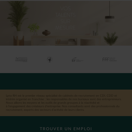
Lynx RH est le premier réseau spécialisé de cabinets de recrutement en CDI, CDD et
intérim organisé en franchise : les responsables de nos bureaux sont des entrepreneurs.
Nous allions les moyens et les outils de grands groupes à la réactivité et
à l’engagement des créateurs d’entreprise. Nos consultants sont des professionnels du
recrutement, experts des secteurs d’activité de leurs clients.
TROUVER UN EMPLOI