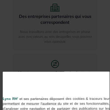
Des entreprises partenaires qui vous
correspondent
Nous travaillons avec des entreprises en phase
avec nos valeurs au sein desquelles vous pourrez
vous épanouir.
Une transparence de tous les instants
Chez Lynx RH, on dit ce que l’on fait et on fait ce
que l’on dit, aussi bien avec nos clients qu’avec
nos talents.
Lynx RH'
et ses partenaires déposent des cookies & traceurs leur
permettant de mesurer l’audience du site et de ses fonctionnalités,
d’analyser votre navigation et de partager des publications sur les