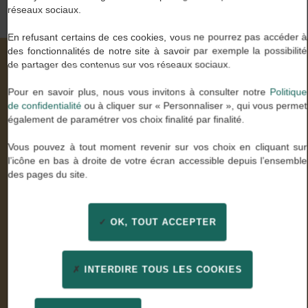
réseaux sociaux.
En refusant certains de ces cookies, vous ne pourrez pas accéder à
des fonctionnalités de notre site à savoir par exemple la possibilité
de partager des contenus sur vos réseaux sociaux.
Nos valeurs à travers vos mots
Pour en savoir plus, nous vous invitons à consulter notre
Politique
de confidentialité
ou à cliquer sur « Personnaliser », qui vous permet
également de paramétrer vos choix finalité par finalité.
Stella U.
Vous pouvez à tout moment revenir sur vos choix en cliquant sur
Comptable général
l’icône en bas à droite de votre écran accessible depuis l’ensemble
des pages du site.
« Enfin des consultants experts de mon métier qui ont
su être à l’écoute. Un grand merci pour leur
professionnalisme et leur confiance »
OK, TOUT ACCEPTER
INTERDIRE TOUS LES COOKIES