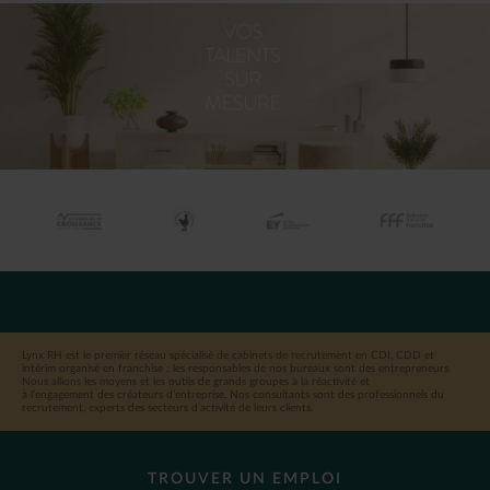
Lynx RH est le premier réseau spécialisé de cabinets de recrutement en CDI, CDD et
intérim organisé en franchise : les responsables de nos bureaux sont des entrepreneurs.
Nous allions les moyens et les outils de grands groupes à la réactivité et
à l’engagement des créateurs d’entreprise. Nos consultants sont des professionnels du
recrutement, experts des secteurs d’activité de leurs clients.
TROUVER UN EMPLOI