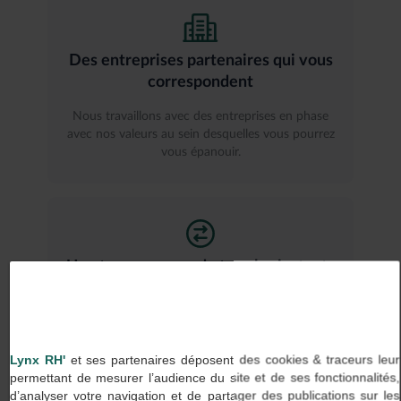
Des entreprises partenaires qui vous
correspondent
Nous travaillons avec des entreprises en phase
avec nos valeurs au sein desquelles vous pourrez
vous épanouir.
Une transparence de tous les instants
Chez Lynx RH, on dit ce que l’on fait et on fait ce
que l’on dit, aussi bien avec nos clients qu’avec
nos talents.
Lynx RH'
et ses partenaires déposent des cookies & traceurs leur
permettant de mesurer l’audience du site et de ses fonctionnalités,
d’analyser votre navigation et de partager des publications sur les