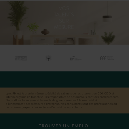
Lynx RH est le premier réseau spécialisé de cabinets de recrutement en CDI, CDD et
intérim organisé en franchise : les responsables de nos bureaux sont des entrepreneurs.
Nous allions les moyens et les outils de grands groupes à la réactivité et
à l’engagement des créateurs d’entreprise. Nos consultants sont des professionnels du
recrutement, experts des secteurs d’activité de leurs clients.
TROUVER UN EMPLOI