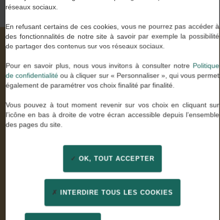
réseaux sociaux.
En refusant certains de ces cookies, vous ne pourrez pas accéder à
des fonctionnalités de notre site à savoir par exemple la possibilité
de partager des contenus sur vos réseaux sociaux.
Nos valeurs à travers vos mots
Pour en savoir plus, nous vous invitons à consulter notre
Politique
de confidentialité
ou à cliquer sur « Personnaliser », qui vous permet
également de paramétrer vos choix finalité par finalité.
Stella U.
Vous pouvez à tout moment revenir sur vos choix en cliquant sur
Comptable général
l’icône en bas à droite de votre écran accessible depuis l’ensemble
des pages du site.
« Enfin des consultants experts de mon métier qui ont
su être à l’écoute. Un grand merci pour leur
professionnalisme et leur confiance »
OK, TOUT ACCEPTER
INTERDIRE TOUS LES COOKIES