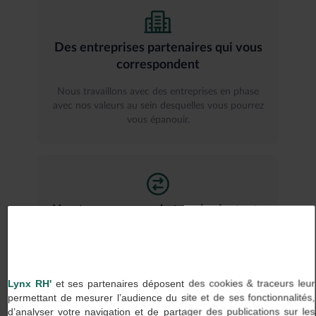
Des entreprises partenaires qui vous
correspondent
Nous travaillons avec des entreprises en phase
avec nos valeurs au sein desquelles vous pourrez
vous épanouir.
Une transparence de tous les instants
Chez Lynx RH, on dit ce que l’on fait et on fait ce
que l’on dit, aussi bien avec nos clients qu’avec
nos talents.
Lynx RH'
et ses partenaires déposent des cookies & traceurs leur
permettant de mesurer l’audience du site et de ses fonctionnalités,
d’analyser votre navigation et de partager des publications sur les