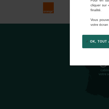
Pour en sav
cliquer sur
finalité.
Vous pouvez
votre écran
OK, TOUT
3
cabin
votre s