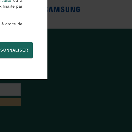
tialité
ou à
finalité par
 à droite de
SONNALISER
E
agence