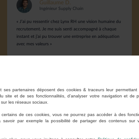
Guillaume D.
Ingénieur Supply Chain
« J’ai pu ressentir chez Lynx RH une vision humaine du
recrutement. Je me suis senti accompagné à chaque
instant et j’ai pu trouver une entreprise en adéquation
avec mes valeurs »
t ses partenaires déposent des cookies & traceurs leur permettant
du site et de ses fonctionnalités, d’analyser votre navigation et de 
 sur les réseaux sociaux.
 certains de ces cookies, vous ne pourrez pas accéder à des foncti
à savoir par exemple la possibilité de partager des contenus sur
 partenaires recrutant actuelle