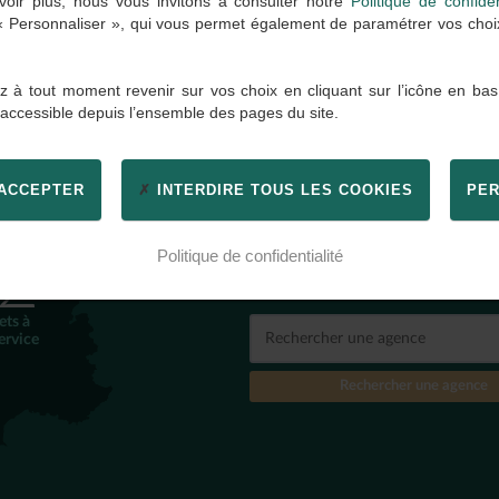
oir plus, nous vous invitons à consulter notre
Politique de confiden
 « Personnaliser », qui vous permet également de paramétrer vos choix 
 à tout moment revenir sur vos choix en cliquant sur l’icône en bas
 accessible depuis l’ensemble des pages du site.
 ACCEPTER
INTERDIRE TOUS LES COOKIES
PER
TROUVER
UNE AGENC
2
Politique de confidentialité
Par ville, code postal, nom d'
ets à
ervice