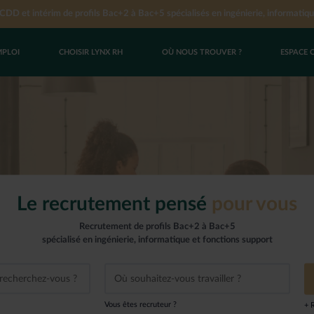
DD et intérim de profils Bac+2 à Bac+5 spécialisés en ingénierie, informatiqu
MPLOI
CHOISIR LYNX RH
OÙ NOUS TROUVER ?
ESPACE 
UN EMPLOI
YNX RH
CES
res d’emploi
us de recrutement
 cabinet Lynx RH
oi en CDI
nets Lynx RH
oi en CDD
’un groupe
i en intérim
c Lynx RH
Le recrutement pensé
pour vous
spontanée
Recrutement de profils Bac+2 à Bac+5
hisé
spécialisé en ingénierie, informatique et fonctions support
Vous êtes recruteur ?
+ 