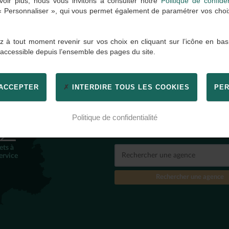
oir plus, nous vous invitons à consulter notre
Politique de confiden
 « Personnaliser », qui vous permet également de paramétrer vos choix 
 à tout moment revenir sur vos choix en cliquant sur l’icône en bas
 accessible depuis l’ensemble des pages du site.
 ACCEPTER
INTERDIRE TOUS LES COOKIES
PER
TROUVER
UNE AGENC
2
Politique de confidentialité
Par ville, code postal, nom d'
ets à
ervice