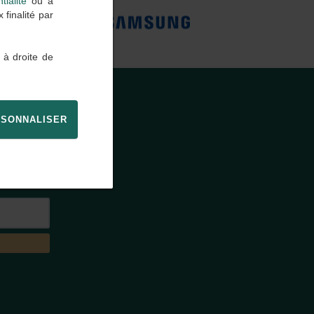
tialité
ou à
finalité par
 à droite de
SONNALISER
E
agence