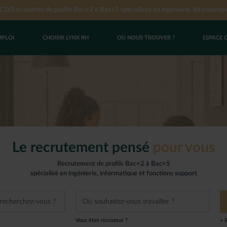
DD et intérim de profils Bac+2 à Bac+5 spécialisés en ingénierie, informatiqu
MPLOI
CHOISIR LYNX RH
OÙ NOUS TROUVER ?
ESPACE 
UN EMPLOI
YNX RH
CES
res d’emploi
us de recrutement
 cabinet Lynx RH
oi en CDI
nets Lynx RH
oi en CDD
’un groupe
i en intérim
c Lynx RH
Le recrutement pensé
pour vous
spontanée
Recrutement de profils Bac+2 à Bac+5
hisé
spécialisé en ingénierie, informatique et fonctions support
Vous êtes recruteur ?
+ 