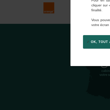
Pour en sav
cliquer sur
finalité.
Vous pouvez
votre écran
OK, TOUT
3
cabin
votre s