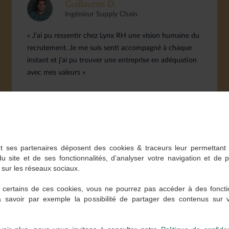
Guillaume D.
Ingénieur Supply Chain
« J’ai pu ressentir chez Lynx RH une vision humaine du
recrutement. Je me suis senti accompagné à chaque
instant et j’ai pu trouver une entreprise en adéquation
avec mes valeurs »
t ses partenaires déposent des cookies & traceurs leur permettant
du site et de ses fonctionnalités, d’analyser votre navigation et de 
 sur les réseaux sociaux.
 certains de ces cookies, vous ne pourrez pas accéder à des foncti
à savoir par exemple la possibilité de partager des contenus sur
 partenaires recrutant actuelle