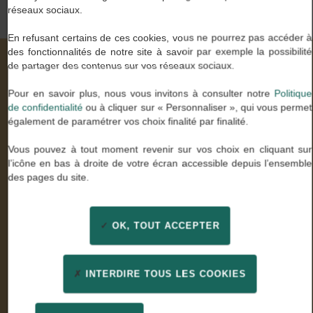
réseaux sociaux.
En refusant certains de ces cookies, vous ne pourrez pas accéder à
des fonctionnalités de notre site à savoir par exemple la possibilité
de partager des contenus sur vos réseaux sociaux.
Nos valeurs à travers vos mots
Pour en savoir plus, nous vous invitons à consulter notre
Politique
de confidentialité
ou à cliquer sur « Personnaliser », qui vous permet
également de paramétrer vos choix finalité par finalité.
Stella U.
Vous pouvez à tout moment revenir sur vos choix en cliquant sur
Comptable général
l’icône en bas à droite de votre écran accessible depuis l’ensemble
des pages du site.
« Enfin des consultants experts de mon métier qui ont
su être à l’écoute. Un grand merci pour leur
professionnalisme et leur confiance »
OK, TOUT ACCEPTER
INTERDIRE TOUS LES COOKIES