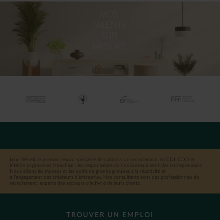
Lynx RH est le premier réseau spécialisé de cabinets de recrutement en CDI, CDD et
intérim organisé en franchise : les responsables de nos bureaux sont des entrepreneurs.
Nous allions les moyens et les outils de grands groupes à la réactivité et
à l’engagement des créateurs d’entreprise. Nos consultants sont des professionnels du
recrutement, experts des secteurs d’activité de leurs clients.
TROUVER UN EMPLOI