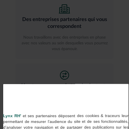
Des entreprises partenaires qui vous
correspondent
Nous travaillons avec des entreprises en phase
avec nos valeurs au sein desquelles vous pourrez
vous épanouir.
Une transparence de tous les instants
Chez Lynx RH, on dit ce que l’on fait et on fait ce
que l’on dit, aussi bien avec nos clients qu’avec
nos talents.
Lynx RH'
et ses partenaires déposent des cookies & traceurs leur
permettant de mesurer l’audience du site et de ses fonctionnalités,
d’analyser votre navigation et de partager des publications sur les