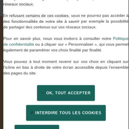
réseaux sociaux.
En refusant certains de ces cookies, vous ne pourrez pas accéder à
des fonctionnalités de notre site à savoir par exemple la possibilité
de partager des contenus sur vos réseaux sociaux.
Nos valeurs à travers vos mots
Pour en savoir plus, nous vous invitons à consulter notre
Politique
de confidentialité
ou à cliquer sur « Personnaliser », qui vous permet
également de paramétrer vos choix finalité par finalité.
Stella U.
Vous pouvez à tout moment revenir sur vos choix en cliquant sur
Comptable général
l’icône en bas à droite de votre écran accessible depuis l’ensemble
des pages du site.
« Enfin des consultants experts de mon métier qui ont
su être à l’écoute. Un grand merci pour leur
professionnalisme et leur confiance »
OK, TOUT ACCEPTER
INTERDIRE TOUS LES COOKIES