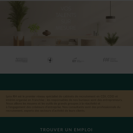
Lynx RH est le premier réseau spécialisé de cabinets de recrutement en CDI, CDD et
intérim organisé en franchise : les responsables de nos bureaux sont des entrepreneurs.
Nous allions les moyens et les outils de grands groupes à la réactivité et
à l’engagement des créateurs d’entreprise. Nos consultants sont des professionnels du
recrutement, experts des secteurs d’activité de leurs clients.
TROUVER UN EMPLOI