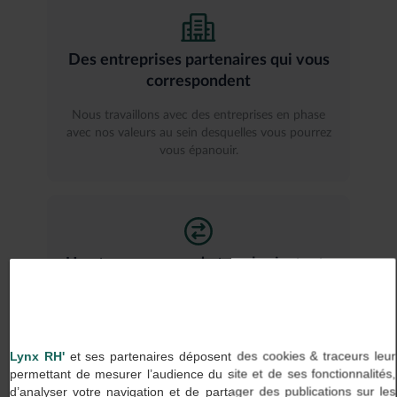
Des entreprises partenaires qui vous
correspondent
Nous travaillons avec des entreprises en phase
avec nos valeurs au sein desquelles vous pourrez
vous épanouir.
Une transparence de tous les instants
Chez Lynx RH, on dit ce que l’on fait et on fait ce
que l’on dit, aussi bien avec nos clients qu’avec
nos talents.
Lynx RH'
et ses partenaires déposent des cookies & traceurs leur
permettant de mesurer l’audience du site et de ses fonctionnalités,
d’analyser votre navigation et de partager des publications sur les