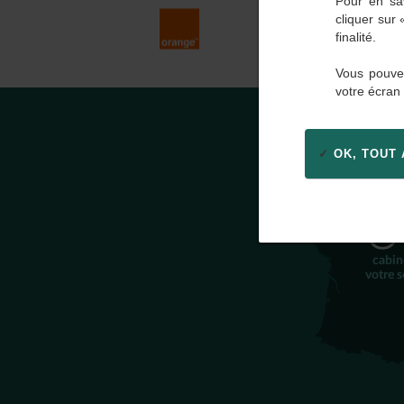
Pour en sav
cliquer sur
finalité.
Vous pouvez
votre écran
OK, TOUT
3
cabin
votre s