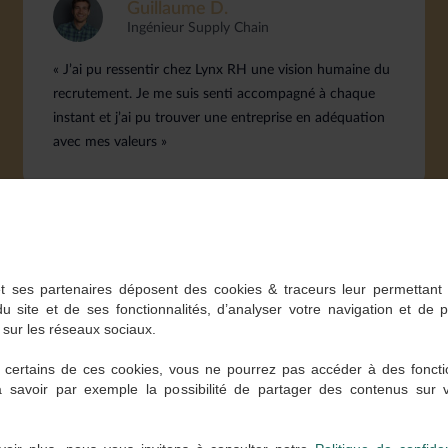
Guillaume D.
Ingénieur Supply Chain
« J’ai pu ressentir chez Lynx RH une vision humaine du
recrutement. Je me suis senti accompagné à chaque
instant et j’ai pu trouver une entreprise en adéquation
avec mes valeurs »
t ses partenaires déposent des cookies & traceurs leur permettant
du site et de ses fonctionnalités, d’analyser votre navigation et de 
 sur les réseaux sociaux.
 certains de ces cookies, vous ne pourrez pas accéder à des foncti
à savoir par exemple la possibilité de partager des contenus sur
 partenaires recrutant actuelle