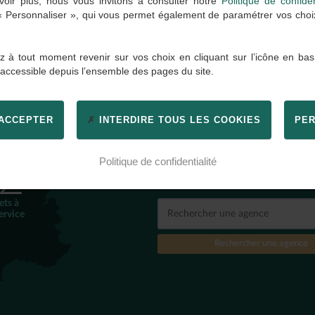
oir plus, nous vous invitons à consulter notre
Politique de confiden
 « Personnaliser », qui vous permet également de paramétrer vos choix 
 à tout moment revenir sur vos choix en cliquant sur l’icône en bas
 accessible depuis l’ensemble des pages du site.
 ACCEPTER
INTERDIRE TOUS LES COOKIES
PER
TROUVER
UNE AGENC
2
Politique de confidentialité
Par ville, code postal, nom d'
ets à
ervice