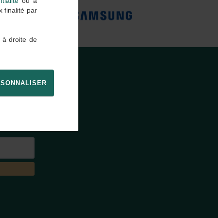
tialité
ou à
finalité par
 à droite de
SONNALISER
E
agence