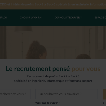
DD et intérim de profils Bac+2 à Bac+5 spécialisés en ingénierie, informatiqu
MPLOI
CHOISIR LYNX RH
OÙ NOUS TROUVER ?
ESPACE 
UN EMPLOI
YNX RH
CES
res d’emploi
us de recrutement
 cabinet Lynx RH
oi en CDI
nets Lynx RH
oi en CDD
’un groupe
i en intérim
c Lynx RH
Le recrutement pensé
pour vous
spontanée
Recrutement de profils Bac+2 à Bac+5
hisé
spécialisé en ingénierie, informatique et fonctions support
Vous êtes recruteur ?
+ 