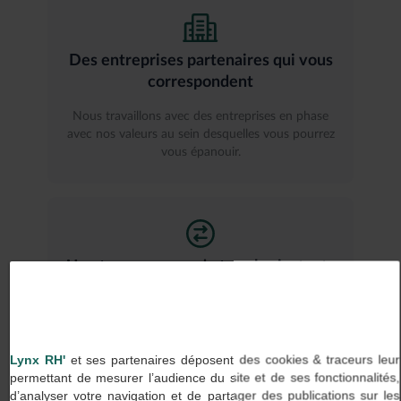
Des entreprises partenaires qui vous
correspondent
Nous travaillons avec des entreprises en phase
avec nos valeurs au sein desquelles vous pourrez
vous épanouir.
Une transparence de tous les instants
Chez Lynx RH, on dit ce que l’on fait et on fait ce
que l’on dit, aussi bien avec nos clients qu’avec
nos talents.
Lynx RH'
et ses partenaires déposent des cookies & traceurs leur
permettant de mesurer l’audience du site et de ses fonctionnalités,
d’analyser votre navigation et de partager des publications sur les