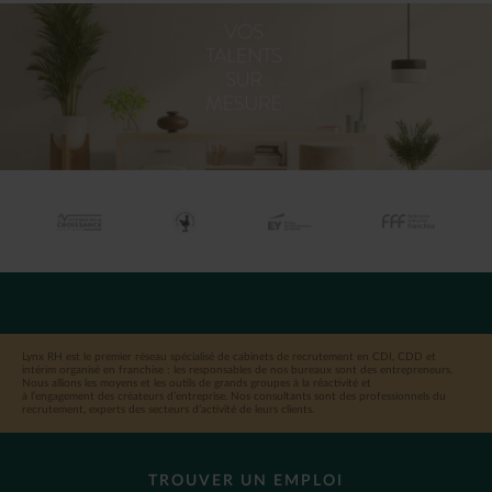
Lynx RH est le premier réseau spécialisé de cabinets de recrutement en CDI, CDD et
intérim organisé en franchise : les responsables de nos bureaux sont des entrepreneurs.
Nous allions les moyens et les outils de grands groupes à la réactivité et
à l’engagement des créateurs d’entreprise. Nos consultants sont des professionnels du
recrutement, experts des secteurs d’activité de leurs clients.
TROUVER UN EMPLOI