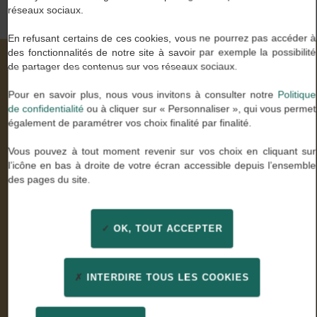
réseaux sociaux.
En refusant certains de ces cookies, vous ne pourrez pas accéder à
des fonctionnalités de notre site à savoir par exemple la possibilité
de partager des contenus sur vos réseaux sociaux.
Nos valeurs à travers vos mots
Pour en savoir plus, nous vous invitons à consulter notre
Politique
de confidentialité
ou à cliquer sur « Personnaliser », qui vous permet
également de paramétrer vos choix finalité par finalité.
Stella U.
Vous pouvez à tout moment revenir sur vos choix en cliquant sur
Comptable général
l’icône en bas à droite de votre écran accessible depuis l’ensemble
des pages du site.
« Enfin des consultants experts de mon métier qui ont
su être à l’écoute. Un grand merci pour leur
professionnalisme et leur confiance »
OK, TOUT ACCEPTER
INTERDIRE TOUS LES COOKIES