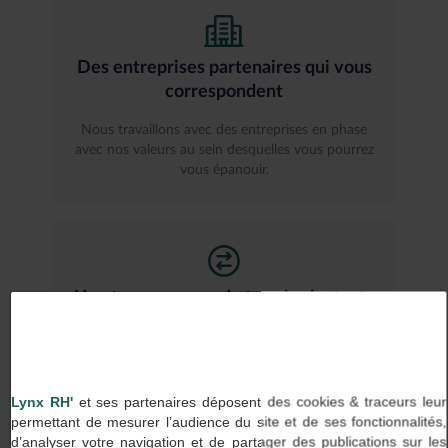
Des entreprises partenaires qui vous
correspondent
Nous travaillons avec des entreprises en phase
avec nos valeurs au sein desquelles vous pourrez
vous épanouir.
Une transparence de tous les instants
Chez Lynx RH, on dit ce que l’on fait et on fait ce
que l’on dit, aussi bien avec nos clients qu’avec
nos talents.
Lynx RH'
et ses partenaires déposent des cookies & traceurs leur
permettant de mesurer l’audience du site et de ses fonctionnalités,
d’analyser votre navigation et de partager des publications sur les