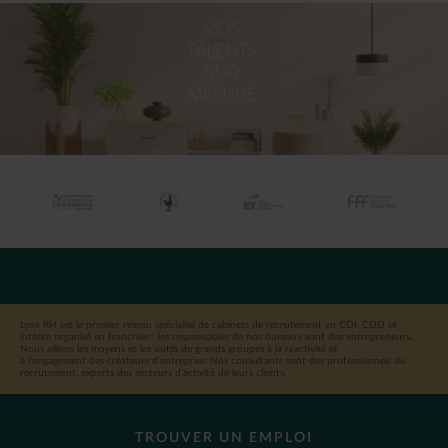
Lynx RH est le premier réseau spécialisé de cabinets de recrutement en CDI, CDD et
intérim organisé en franchise : les responsables de nos bureaux sont des entrepreneurs.
Nous allions les moyens et les outils de grands groupes à la réactivité et
à l’engagement des créateurs d’entreprise. Nos consultants sont des professionnels du
recrutement, experts des secteurs d’activité de leurs clients.
TROUVER UN EMPLOI