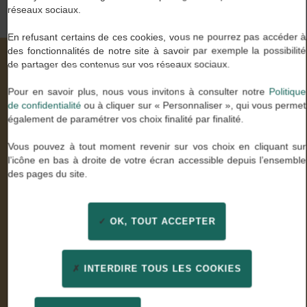
réseaux sociaux.
En refusant certains de ces cookies, vous ne pourrez pas accéder à
des fonctionnalités de notre site à savoir par exemple la possibilité
de partager des contenus sur vos réseaux sociaux.
Nos valeurs à travers vos mots
Pour en savoir plus, nous vous invitons à consulter notre
Politique
de confidentialité
ou à cliquer sur « Personnaliser », qui vous permet
également de paramétrer vos choix finalité par finalité.
Stella U.
Vous pouvez à tout moment revenir sur vos choix en cliquant sur
Comptable général
l’icône en bas à droite de votre écran accessible depuis l’ensemble
des pages du site.
« Enfin des consultants experts de mon métier qui ont
su être à l’écoute. Un grand merci pour leur
professionnalisme et leur confiance »
OK, TOUT ACCEPTER
INTERDIRE TOUS LES COOKIES