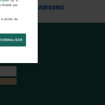
tialité
ou à
finalité par
 à droite de
SONNALISER
E
agence