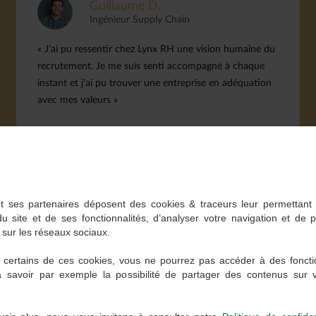
Guillaume D.
Ingénieur Supply Chain
« J’ai pu ressentir chez Lynx RH une vision humaine du
recrutement. Je me suis senti accompagné à chaque
instant et j’ai pu trouver une entreprise en adéquation
avec mes valeurs »
t ses partenaires déposent des cookies & traceurs leur permettant
du site et de ses fonctionnalités, d’analyser votre navigation et de 
 sur les réseaux sociaux.
 certains de ces cookies, vous ne pourrez pas accéder à des foncti
à savoir par exemple la possibilité de partager des contenus sur
 partenaires recrutant actuelle