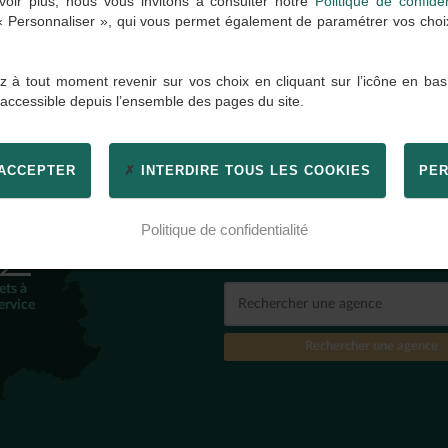
oir plus, nous vous invitons à consulter notre
Politique de confiden
 « Personnaliser », qui vous permet également de paramétrer vos choix 
 à tout moment revenir sur vos choix en cliquant sur l’icône en bas
 accessible depuis l’ensemble des pages du site.
 ACCEPTER
INTERDIRE TOUS LES COOKIES
PER
TROUVER
UNE AGENC
2
Politique de confidentialité
Par ville, code postal, nom d'
ets à
ervice