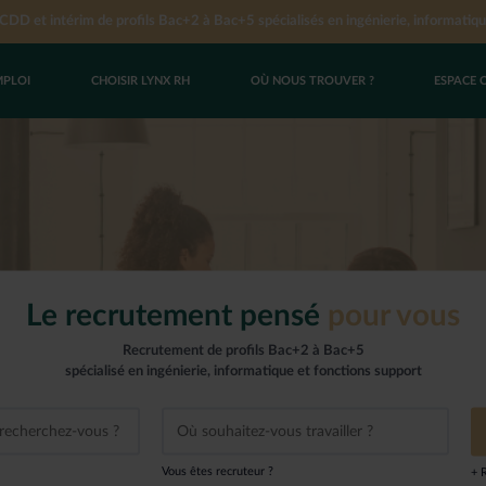
DD et intérim de profils Bac+2 à Bac+5 spécialisés en ingénierie, informatiqu
MPLOI
CHOISIR LYNX RH
OÙ NOUS TROUVER ?
ESPACE 
UN EMPLOI
YNX RH
CES
res d’emploi
us de recrutement
 cabinet Lynx RH
oi en CDI
nets Lynx RH
oi en CDD
’un groupe
i en intérim
c Lynx RH
Le recrutement pensé
pour vous
spontanée
Recrutement de profils Bac+2 à Bac+5
hisé
spécialisé en ingénierie, informatique et fonctions support
Vous êtes recruteur ?
+ 