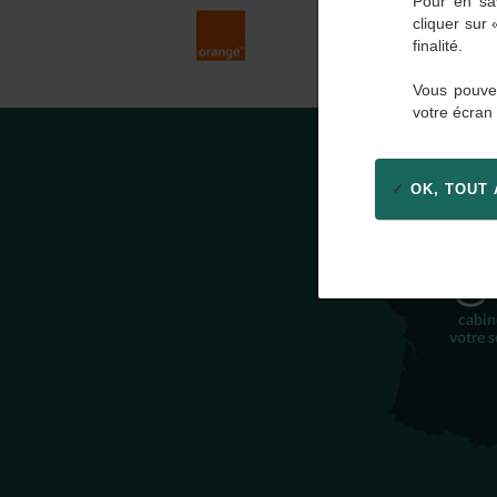
Pour en sav
cliquer sur
finalité.
Vous pouvez
votre écran
OK, TOUT
3
cabin
votre s