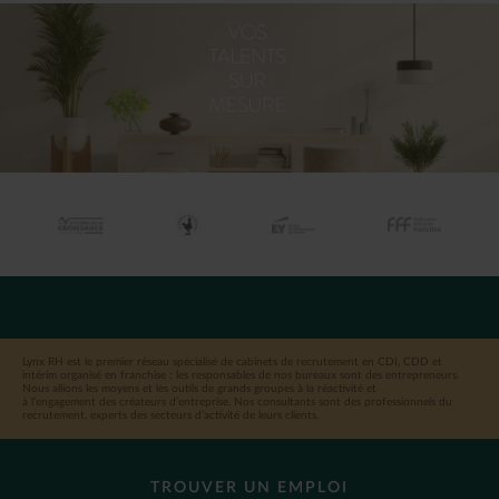
Lynx RH est le premier réseau spécialisé de cabinets de recrutement en CDI, CDD et
intérim organisé en franchise : les responsables de nos bureaux sont des entrepreneurs.
Nous allions les moyens et les outils de grands groupes à la réactivité et
à l’engagement des créateurs d’entreprise. Nos consultants sont des professionnels du
recrutement, experts des secteurs d’activité de leurs clients.
TROUVER UN EMPLOI