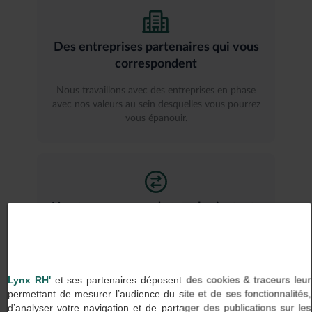
Des entreprises partenaires qui vous
correspondent
Nous travaillons avec des entreprises en phase
avec nos valeurs au sein desquelles vous pourrez
vous épanouir.
Une transparence de tous les instants
Chez Lynx RH, on dit ce que l’on fait et on fait ce
que l’on dit, aussi bien avec nos clients qu’avec
nos talents.
Lynx RH'
et ses partenaires déposent des cookies & traceurs leur
permettant de mesurer l’audience du site et de ses fonctionnalités,
d’analyser votre navigation et de partager des publications sur les