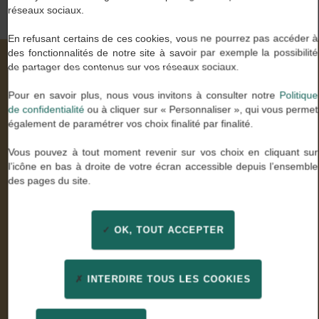
réseaux sociaux.
En refusant certains de ces cookies, vous ne pourrez pas accéder à
des fonctionnalités de notre site à savoir par exemple la possibilité
de partager des contenus sur vos réseaux sociaux.
Nos valeurs à travers vos mots
Pour en savoir plus, nous vous invitons à consulter notre
Politique
de confidentialité
ou à cliquer sur « Personnaliser », qui vous permet
également de paramétrer vos choix finalité par finalité.
Stella U.
Vous pouvez à tout moment revenir sur vos choix en cliquant sur
Comptable général
l’icône en bas à droite de votre écran accessible depuis l’ensemble
des pages du site.
« Enfin des consultants experts de mon métier qui ont
su être à l’écoute. Un grand merci pour leur
professionnalisme et leur confiance »
OK, TOUT ACCEPTER
INTERDIRE TOUS LES COOKIES